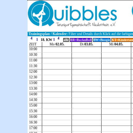
Trainingsplan / Kalender:
Filter und Details durch Klick auf die farbige
18. KW
alle
RR=RocknRoll
BW=Boogie
KT=Kindertan
ZEIT
Mo
02.05.
Di
03.05.
Mi
04.05.
10:00
10:30
11:00
11:30
12:00
12:30
13:00
13:30
14:00
14:30
15:00
15:30
16:00
16:30
17:00