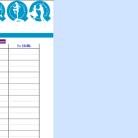
anz
So
14.06.