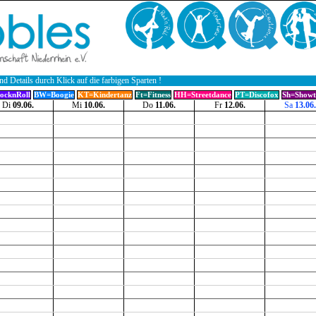
nd Details durch Klick auf die farbigen Sparten !
ocknRoll
BW=Boogie
KT=Kindertanz
Ft=Fitness
HH=Streetdance
PT=Discofox
Sh=Showt
Di
09.06.
Mi
10.06.
Do
11.06.
Fr
12.06.
Sa
13.06.