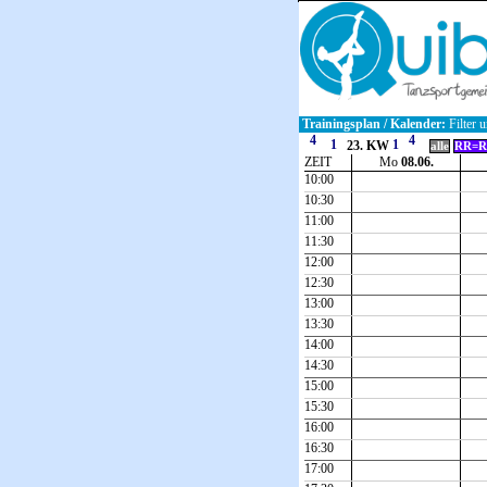
Trainingsplan / Kalender:
Filter u
23. KW
alle
RR=R
ZEIT
Mo
08.06.
10:00
10:30
11:00
11:30
12:00
12:30
13:00
13:30
14:00
14:30
15:00
15:30
16:00
16:30
17:00