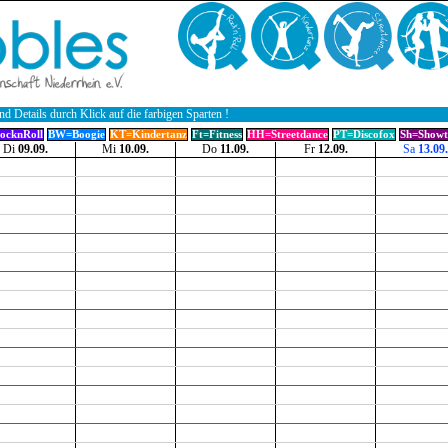
nd Details durch Klick auf die farbigen Sparten !
ocknRoll
BW=Boogie
KT=Kindertanz
Ft=Fitness
HH=Streetdance
PT=Discofox
Sh=Showt
Di
09.09.
Mi
10.09.
Do
11.09.
Fr
12.09.
Sa
13.09.