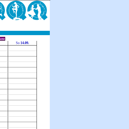
anz
So
14.09.