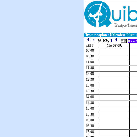
Trainingsplan / Kalender:
Filter u
36. KW
alle
RR=R
ZEIT
Mo
08.09.
10:00
10:30
11:00
11:30
12:00
12:30
13:00
13:30
14:00
14:30
15:00
15:30
16:00
16:30
17:00