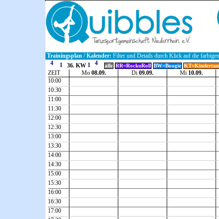
Trainingsplan / Kalender:
Filter und Details durch Klick auf die farbige
36. KW
alle
RR=RocknRoll
BW=Boogie
KT=Kindertan
ZEIT
Mo
08.09.
Di
09.09.
Mi
10.09.
10:00
10:30
11:00
11:30
12:00
12:30
13:00
13:30
14:00
14:30
15:00
15:30
16:00
16:30
17:00