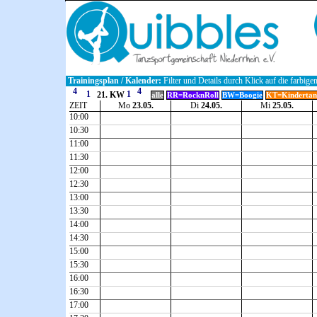
Trainingsplan / Kalender:
Filter und Details durch Klick auf die farbige
21. KW
alle
RR=RocknRoll
BW=Boogie
KT=Kindertan
ZEIT
Mo
23.05.
Di
24.05.
Mi
25.05.
10:00
10:30
11:00
11:30
12:00
12:30
13:00
13:30
14:00
14:30
15:00
15:30
16:00
16:30
17:00