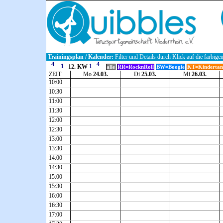
Trainingsplan / Kalender:
Filter und Details durch Klick auf die farbige
12. KW
alle
RR=RocknRoll
BW=Boogie
KT=Kindertan
ZEIT
Mo
24.03.
Di
25.03.
Mi
26.03.
10:00
10:30
11:00
11:30
12:00
12:30
13:00
13:30
14:00
14:30
15:00
15:30
16:00
16:30
17:00