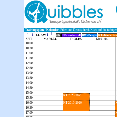
Trainingsplan / Kalender:
Filter und Details durch Klick auf die farbige
13. KW
alle
RR=RocknRoll
BW=Boogie
KT=Kindertan
ZEIT
Mo
30.03.
Di
31.03.
Mi
01.04.
10:00
10:30
11:00
11:30
12:00
12:30
13:00
13:30
14:00
14:30
15:00
KT 2020-2021
15:30
16:00
KT 2019-2020
K
16:30
17:00
K