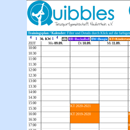
Trainingsplan / Kalender:
Filter und Details durch Klick auf die farbige
36. KW
alle
RR=RocknRoll
BW=Boogie
KT=Kindertan
ZEIT
Mo
09.09.
Di
10.09.
Mi
11.09.
10:00
10:30
11:00
11:30
12:00
12:30
13:00
13:30
14:00
14:30
15:00
KT 2020-2021
15:30
16:00
KT 2019-2020
K
16:30
17:00
K