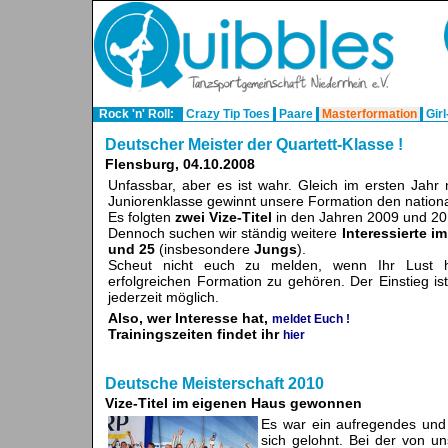
Rock 'n' Roll:
Crazy Tip Toes
Paare
Masterformation
Gir
Deutscher Meister der Quartett-Klasse !
Flensburg, 04.10.2008
Unfassbar, aber es ist wahr. Gleich im ersten Jahr
Juniorenklasse gewinnt unsere Formation den national
Es folgten
zwei Vize-Titel
in den Jahren 2009 und 20
Dennoch suchen wir ständig weitere
Interessierte i
und 25
(insbesondere
Jungs
).
Scheut nicht euch zu melden, wenn Ihr Lust h
erfolgreichen Formation zu gehören. Der Einstieg is
jederzeit möglich.
Also, wer Interesse hat,
meldet Euch !
Trainingszeiten findet ihr
hier
Deutsche Meisterschaft 2010
Vize-Titel im eigenen Haus gewonnen
Es war ein aufregendes und
sich gelohnt. Bei der von u