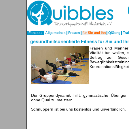
Fitness:
Allgemeines
Frauen
für Sie und Ihn
QiGong
Tra
gesundheitsorientierte Fitness für Sie und Ih
Frauen und Männer 
Vitalität tun wollen,
Beitrag zur Gesun
Beweglichkeits
Koordinationsfähigkei
Die Gruppendynamik hilft, gymnastische Übunge
ohne Qual zu meistern.
Schnuppern ist bei uns kostenlos und unverbindlich.