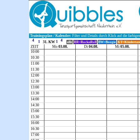
Trainingsplan / Kalender:
Filter und Details durch Klick auf die farbige
31. KW
alle
RR=RocknRoll
BW=Boogie
KT=Kindertan
ZEIT
Mo
03.08.
Di
04.08.
Mi
05.08.
10:00
10:30
11:00
11:30
12:00
12:30
13:00
13:30
14:00
14:30
15:00
15:30
16:00
16:30
17:00