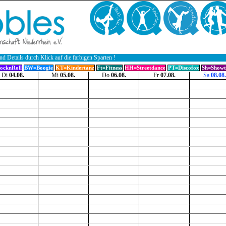
nd Details durch Klick auf die farbigen Sparten !
ocknRoll
BW=Boogie
KT=Kindertanz
Ft=Fitness
HH=Streetdance
PT=Discofox
Sh=Showt
Di
04.08.
Mi
05.08.
Do
06.08.
Fr
07.08.
Sa
08.08.