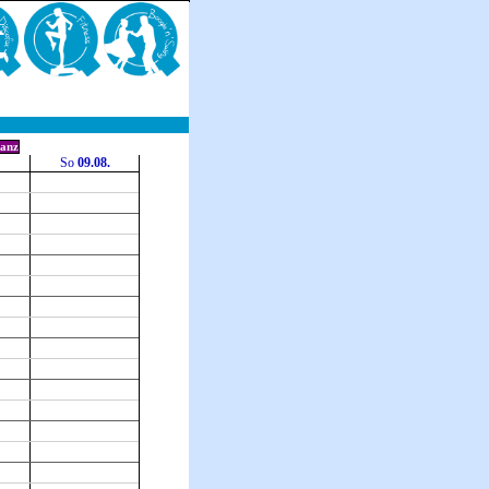
anz
So
09.08.