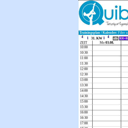
Trainingsplan / Kalender:
Filter u
31. KW
alle
RR=R
ZEIT
Mo
03.08.
10:00
10:30
11:00
11:30
12:00
12:30
13:00
13:30
14:00
14:30
15:00
15:30
16:00
16:30
17:00