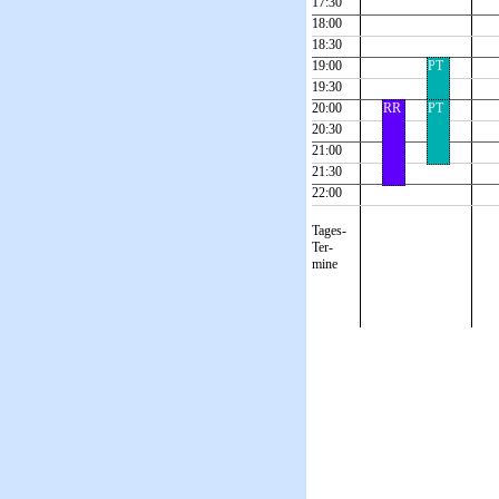
17:30
18:00
18:30
19:00
PT
19:30
20:00
RR
PT
20:30
21:00
21:30
22:00
Tages-
Ter-
mine