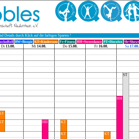
nd Details durch Klick auf die farbigen Sparten !
ocknRoll
BW=Boogie
KT=Kindertanz
Ft=Fitness
HH=Streetdance
PT=Discofox
Sh=Showt
Di
13.08.
Mi
14.08.
Do
15.08.
Fr
16.08.
Sa
17.08.
ST
HH
KT
KT
HH
KT
KT
KT