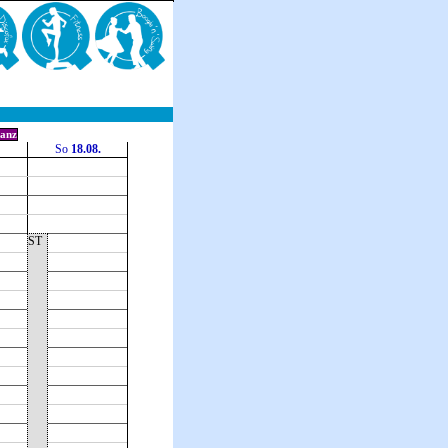
anz
So
18.08.
ST