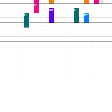
HH
RR
Ft
Ft
BW