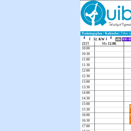
Trainingsplan / Kalender:
Filter u
32. KW
alle
RR=R
ZEIT
Mo
12.08.
10:00
10:30
11:00
11:30
12:00
12:30
13:00
13:30
14:00
14:30
15:00
15:30
16:00
16:30
17:00