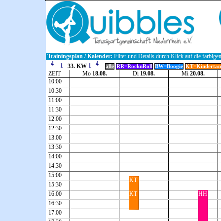
Trainingsplan / Kalender:
Filter und Details durch Klick auf die farbige
33. KW
alle
RR=RocknRoll
BW=Boogie
KT=Kindertan
ZEIT
Mo
18.08.
Di
19.08.
Mi
20.08.
10:00
10:30
11:00
11:30
12:00
12:30
13:00
13:30
14:00
14:30
15:00
KT
15:30
16:00
KT
HH
16:30
17:00