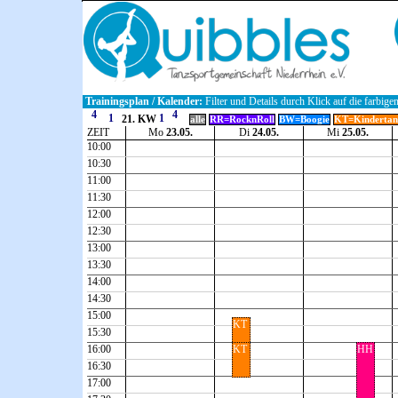
Trainingsplan / Kalender:
Filter und Details durch Klick auf die farbige
21. KW
alle
RR=RocknRoll
BW=Boogie
KT=Kindertan
ZEIT
Mo
23.05.
Di
24.05.
Mi
25.05.
10:00
10:30
11:00
11:30
12:00
12:30
13:00
13:30
14:00
14:30
15:00
KT
15:30
16:00
KT
HH
16:30
17:00