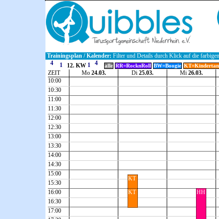
Trainingsplan / Kalender:
Filter und Details durch Klick auf die farbige
12. KW
alle
RR=RocknRoll
BW=Boogie
KT=Kindertan
ZEIT
Mo
24.03.
Di
25.03.
Mi
26.03.
10:00
10:30
11:00
11:30
12:00
12:30
13:00
13:30
14:00
14:30
15:00
KT
15:30
16:00
KT
HH
16:30
17:00